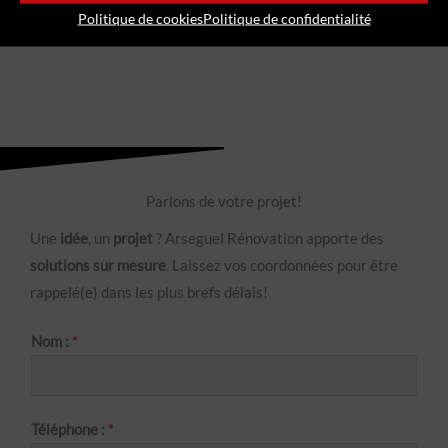
← Projet précédent
Projet suivant →
Politique de cookies
Politique de confidentialité
Parlons de votre projet!
Une
idée
, un
projet
? Arseguel Rénovation apporte des
solutions sur mesure
. Laissez vos coordonnées pour être
rappelé(e) dans les plus brefs délais!
Nom :
*
Téléphone :
*