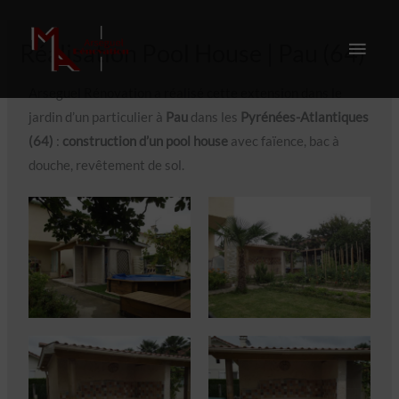
Aller
ME
au
Réalisation Pool House | Pau (64)
contenu
PRI
Arseguel Rénovation a réalisé cette extension dans le
jardin d’un particulier à
Pau
dans les
Pyrénées-Atlantiques
(64)
:
construction d’un pool house
avec faïence, bac à
douche, revêtement de sol.