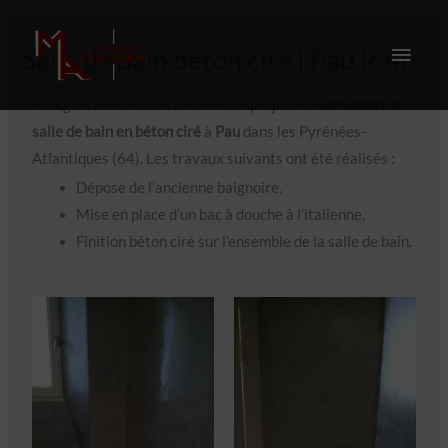
Aller
ME
au
Salle de bain béton ciré | Pau (64)
contenu
PRI
Arseguel Rénovation a réalisé ce projet de
rénovation de
salle de bain en béton ciré
à
Pau
dans les Pyrénées-
Atlantiques (64). Les travaux suivants ont été réalisés :
Dépose de l’ancienne baignoire,
Mise en place d’un bac à douche à l’italienne,
Finition béton ciré sur l’ensemble de la salle de bain.