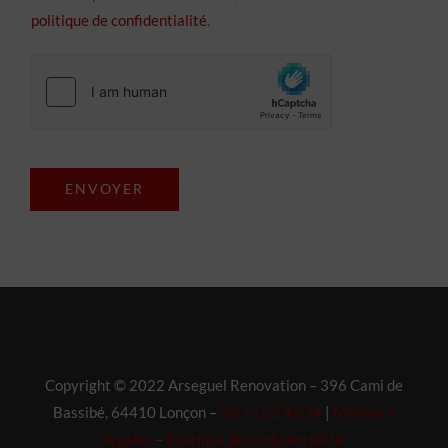
politique de confidentialité
.
ENVOYER
Copyright © 2022 Arseguel Renovation – 396 Cami de
Bassibé, 64410 Lonçon –
06.17.62.45.34
|
Mentions
légales
–
Politique de confidentialité